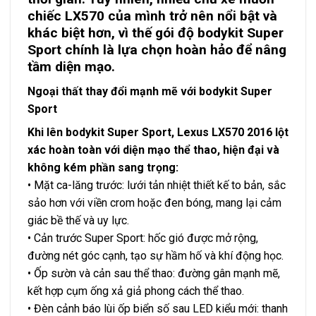
chiếc LX570 của mình trở nên nổi bật và
khác biệt hơn, vì thế gói độ bodykit Super
Sport chính là lựa chọn hoàn hảo để nâng
tầm diện mạo.
Ngoại thất thay đổi mạnh mẽ với bodykit Super
Sport
Khi lên bodykit Super Sport, Lexus LX570 2016 lột
xác hoàn toàn với diện mạo thể thao, hiện đại và
không kém phần sang trọng:
• Mặt ca-lăng trước: lưới tản nhiệt thiết kế to bản, sắc
sảo hơn với viền crom hoặc đen bóng, mang lại cảm
giác bề thế và uy lực.
• Cản trước Super Sport: hốc gió được mở rộng,
đường nét góc cạnh, tạo sự hầm hố và khí động học.
• Ốp sườn và cản sau thể thao: đường gân mạnh mẽ,
kết hợp cụm ống xả giả phong cách thể thao.
• Đèn cảnh báo lùi ốp biển số sau LED kiểu mới: thanh