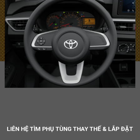
LIÊN HỆ TÌM PHỤ TÙNG THAY THẾ & LẮP ĐẶT