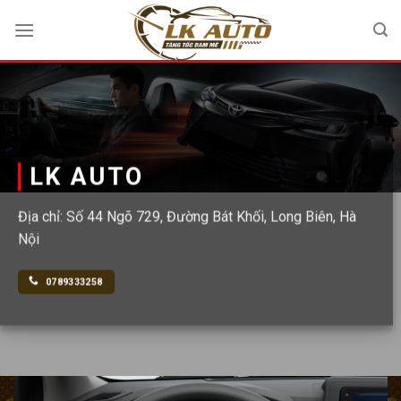
Bỏ
qua
nội
dung
LK AUTO
Địa chỉ: Số 44 Ngõ 729, Đường Bát Khối, Long Biên, Hà
Nội
0789333258