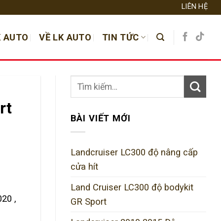
LIÊN HỆ
K AUTO
VỀ LK AUTO
TIN TỨC
rt
BÀI VIẾT MỚI
Landcruiser LC300 độ nâng cấp
cửa hít
Land Cruiser LC300 độ bodykit
20 ,
GR Sport