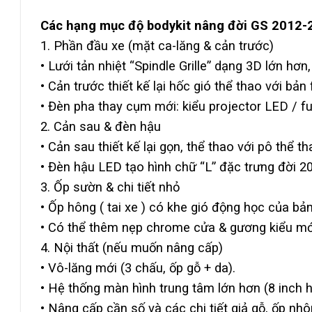
Các hạng mục độ bodykit nâng đời GS 2012-
1. Phần đầu xe (mặt ca-lăng & cản trước)
• Lưới tản nhiệt “Spindle Grille” dạng 3D lớn hơ
• Cản trước thiết kế lại hốc gió thể thao với bản
• Đèn pha thay cụm mới: kiểu projector LED / fu
2. Cản sau & đèn hậu
• Cản sau thiết kế lại gọn, thể thao với pô thể
• Đèn hậu LED tạo hình chữ “L” đặc trưng đời 2
3. Ốp sườn & chi tiết nhỏ
• Ốp hông ( tai xe ) có khe gió động học của bản
• Có thể thêm nẹp chrome cửa & gương kiểu mớ
4. Nội thất (nếu muốn nâng cấp)
• Vô-lăng mới (3 chấu, ốp gỗ + da).
• Hệ thống màn hình trung tâm lớn hơn (8 inch h
• Nâng cấp cần số và các chi tiết giả gỗ, ốp nhô