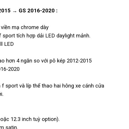
2015 → GS 2016-2020 :
n, viền mạ chrome dày
 f sport tích hợp dải LED daylight mảnh.
ll LED
 thao hơn 4 ngăn so với pô kép 2012-2015
016-2020
 f sport và líp thể thao hai hông xe cánh cửa
i.
oặc 12.3 inch tuỳ option).
m satin.