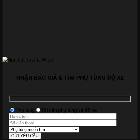
NHẬN BÁO GIÁ & TÌM PHỤ TÙNG ĐỘ XE
Phụ tùng
Tôi cần phụ tùng và độ xe