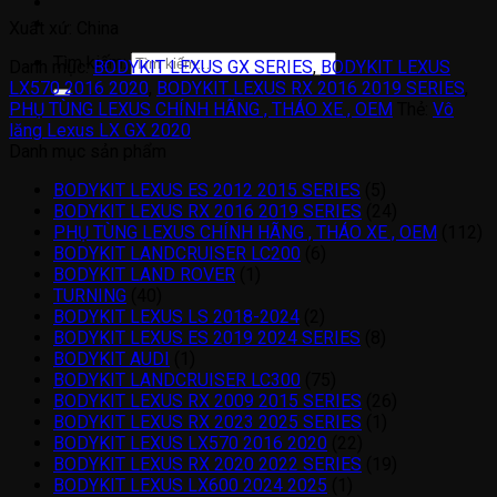
Xuất xứ: China
Tìm kiếm:
Danh mục:
BODYKIT LEXUS GX SERIES
,
BODYKIT LEXUS
LX570 2016 2020
,
BODYKIT LEXUS RX 2016 2019 SERIES
,
PHỤ TÙNG LEXUS CHÍNH HÃNG , THÁO XE , OEM
Thẻ:
Vô
lăng Lexus LX GX 2020
Danh mục sản phẩm
BODYKIT LEXUS ES 2012 2015 SERIES
(5)
BODYKIT LEXUS RX 2016 2019 SERIES
(24)
PHỤ TÙNG LEXUS CHÍNH HÃNG , THÁO XE , OEM
(112)
BODYKIT LANDCRUISER LC200
(6)
BODYKIT LAND ROVER
(1)
TURNING
(40)
BODYKIT LEXUS LS 2018-2024
(2)
BODYKIT LEXUS ES 2019 2024 SERIES
(8)
BODYKIT AUDI
(1)
BODYKIT LANDCRUISER LC300
(75)
BODYKIT LEXUS RX 2009 2015 SERIES
(26)
BODYKIT LEXUS RX 2023 2025 SERIES
(1)
BODYKIT LEXUS LX570 2016 2020
(22)
BODYKIT LEXUS RX 2020 2022 SERIES
(19)
BODYKIT LEXUS LX600 2024 2025
(1)