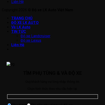
Liên Hệ
Copyright 2026 ©
Độ xe LK Auto Việt Nam
TRANG CHỦ
ĐỘ XE LK AUTO
Về LK Auto
TIN TỨC
Độ xe Landcruiser
Độ xe Lexus
Liên Hệ
TÌM PHỤ TÙNG & VÀ ĐỘ XE
Quý khách hàng vui lòng nhập thông tin.
Chọn hình thức theo nhu cầu hiện tại: