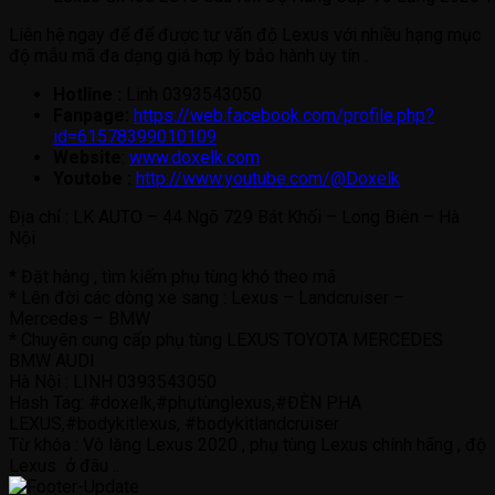
Liên hệ ngay để để được tư vấn độ Lexus với nhiều hạng mục
độ mẫu mã đa dạng giá hợp lý bảo hành uy tín .
Hotline :
Linh 0393543050
Fanpage:
https://web.facebook.com/profile.php?
id=61578399010109
Website
:
www.doxelk.com
Youtobe :
http://www.youtube.com/@Doxelk
Địa chỉ : LK AUTO – 44 Ngõ 729 Bát Khối – Long Biên – Hà
Nội
* Đặt hàng , tìm kiếm phụ tùng khó theo mã
* Lên đời các dòng xe sang : Lexus – Landcruiser –
Mercedes – BMW
* Chuyên cung cấp phụ tùng LEXUS TOYOTA MERCEDES
BMW AUDI
Hà Nội : LINH 0393543050
Hash Tag: #doxelk,#phụtùnglexus,#ĐÈN PHA
LEXUS,#bodykitlexus, #bodykitlandcruiser
Từ khóa : Vô lăng Lexus 2020 , phụ tùng Lexus chính hãng , độ
Lexus ở đâu ..