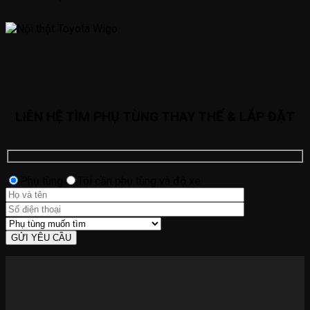
LIÊN HỆ TÌM PHỤ TÙNG THAY THẾ & LẮP ĐẶT
Phụ tùng
Tôi cần phụ tùng và độ xe