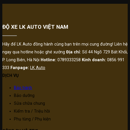
ĐỘ XE LK AUTO VIỆT NAM
Hãy để LK Auto đồng hành cùng bạn trên mọi cung đường! Liên hệ
ngay qua hotline hoặc ghé xưởng
Địa chỉ:
Số 44 Ngõ 729 Bát Khối,
P. Long Biên, Hà Nội
Hotline:
0789333258
Kinh doanh:
0856 991
333
Fanpage:
LK Auto
DỊCH VỤ
Bảo hành
Bảo dưỡng
Sửa chữa chung
Kiểm tra / Triệu hồi
Phụ tùng / Phụ kiện