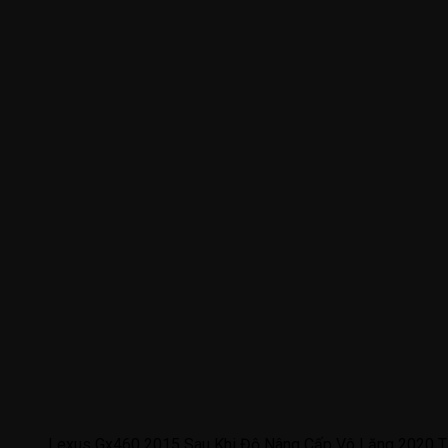
Lexus Gx460 2015 Sau Khi Độ Nâng Cấp Vô Lăng 2020 Tạ