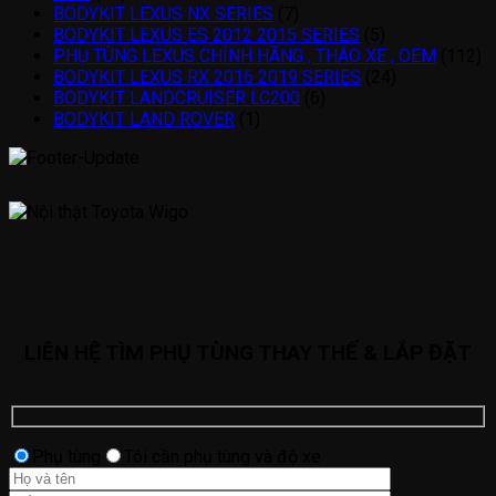
BODYKIT LEXUS NX SERIES
(7)
BODYKIT LEXUS ES 2012 2015 SERIES
(5)
PHỤ TÙNG LEXUS CHÍNH HÃNG , THÁO XE , OEM
(112)
BODYKIT LEXUS RX 2016 2019 SERIES
(24)
BODYKIT LANDCRUISER LC200
(6)
BODYKIT LAND ROVER
(1)
LIÊN HỆ TÌM PHỤ TÙNG THAY THẾ & LẮP ĐẶT
Phụ tùng
Tôi cần phụ tùng và độ xe