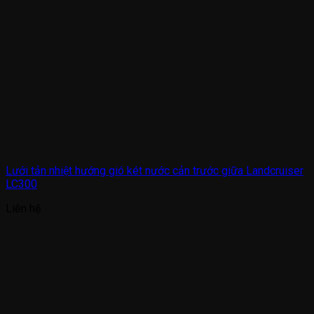
Lưới tản nhiệt hướng gió két nước cản trước giữa Landcruiser
LC300
Liên hệ