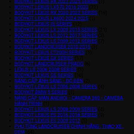
BODYKIT LEXUS RX 2023 2025 SERIES
(1)
BODYKIT LEXUS LX570 2016 2020
(22)
BODYKIT LEXUS RX 2020 2022 SERIES
(19)
BODYKIT LEXUS LX600 2024 2025
(1)
BODYKIT LEXUS IS SERIES
(12)
BODYKIT LEXUS LX 2009 2015 SERIES
(21)
BODYKIT LEXUS LS 2012 2017 SERIES
(5)
BODYKIT LEXUS LS 2009 2012 SERIES
(7)
BODYKIT LANDCRUISER 2010 2015
(3)
BODYKIT LEXUS CT200H SERIES
(1)
BODYKIT LEXUS GX SERIES
(17)
BODYKIT LANDCRUISER PRADO
(6)
LEXUS LS 2006 2008 SERIES
(3)
BODYKIT LEXUS GS SERIES
(10)
NÂNG CẤP ÁNH SÁNG - ĐỘ ĐÈN
(2)
BODYKIT LEXUS LS 2006 2008 SERIES
(4)
BODYKIT BMW 5 SERIES
(1)
NÂNG CẤP MÀN ANDROI - CAMERA 360 - CAMERA
HÀNH TRÌNH
(1)
BODYKIT LEXUS LS 2008 2009 SERIES
(4)
BODYKIT LEXUS ES 2016 2018 SERIES
(9)
BODYKIT LEXUS ES 2009 2012
(5)
PHỤ TÙNG LANDCRUISER CHÍNH HÃNG , THÁO XE ,
OEM
(64)