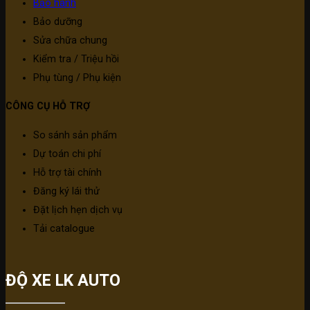
Bảo hành
Bảo dưỡng
Sửa chữa chung
Kiểm tra / Triệu hồi
Phụ tùng / Phụ kiện
CÔNG CỤ HỖ TRỢ
So sánh sản phẩm
Dự toán chi phí
Hỗ trợ tài chính
Đăng ký lái thử
Đặt lịch hẹn dịch vụ
Tải catalogue
ĐỘ XE LK AUTO