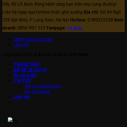
Hãy để LK Auto đồng hành cùng bạn trên mọi cung đường!
Liên hệ ngay qua hotline hoặc ghé xưởng
Địa chỉ:
Số 44 Ngõ
729 Bát Khối, P. Long Biên, Hà Nội
Hotline:
0789333258
Kinh
doanh:
0856 991 333
Fanpage:
LK Auto
Chính sách bảo mật
Liên Hệ
Copyright 2026 ©
Độ xe LK Auto Việt Nam
TRANG CHỦ
ĐỘ XE LK AUTO
Về LK Auto
TIN TỨC
Độ xe Landcruiser
Độ xe Lexus
Liên Hệ