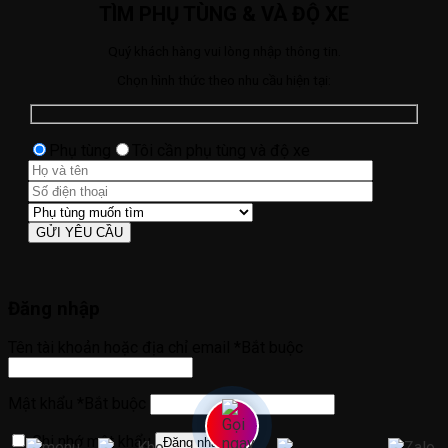
TÌM PHỤ TÙNG & VÀ ĐỘ XE
Quý khách hàng vui lòng nhập thông tin.
Chọn hình thức theo nhu cầu hiện tại:
Phụ tùng
Tôi cần phụ tùng và độ xe
Đăng nhập
Tên tài khoản hoặc địa chỉ email
*
Bắt buộc
Mật khẩu
*
Bắt buộc
Ghi nhớ mật khẩu
Đăng nhập