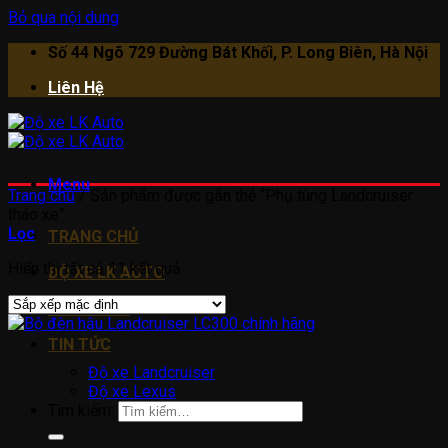
Bỏ qua nội dung
Số 44 Ngõ 729 Đường Bát Khối, P. Long Biên, Hà Nội
Liên Hệ
Menu
Trang chủ
/
Sản phẩm được gắn thẻ “Phụ tùng Landcruiser
tháo xe”
Lọc
TRANG CHỦ
Hiển thị tất cả 11 kết quả
ĐỘ XE LK AUTO
Về LK Auto
TIN TỨC
Độ xe Landcruiser
Độ xe Lexus
Tìm kiếm: