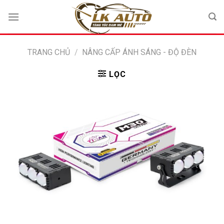
Bỏ
qua
nội
dung
TRANG CHỦ
/
NÂNG CẤP ÁNH SÁNG - ĐỘ ĐÈN
LỌC