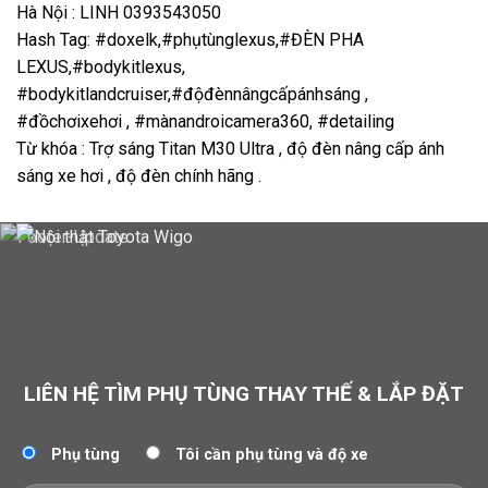
Hà Nội : LINH 0393543050
Hash Tag: #doxelk,#phụtùnglexus,#ĐÈN PHA
LEXUS,#bodykitlexus,
#bodykitlandcruiser,#độđènnângcấpánhsáng ,
#đồchơixehơi , #mànandroicamera360, #detailing
Từ khóa : Trợ sáng Titan M30 Ultra
, độ đèn nâng cấp ánh
sáng xe hơi , độ đèn chính hãng .
LIÊN HỆ TÌM PHỤ TÙNG THAY THẾ & LẮP ĐẶT
Phụ tùng
Tôi cần phụ tùng và độ xe