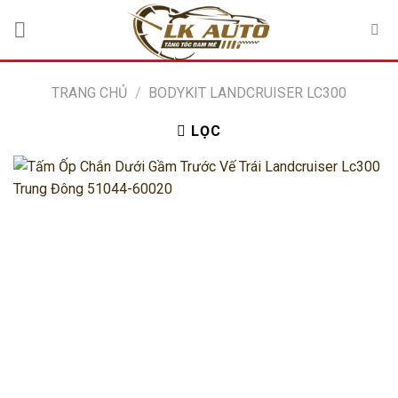
Bỏ
qua
nội
dung
TRANG CHỦ
/
BODYKIT LANDCRUISER LC300
LỌC