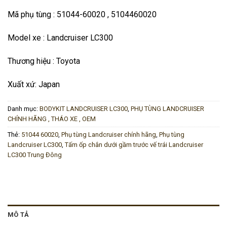
Mã phụ tùng : 51044-60020 , 5104460020
Model xe : Landcruiser LC300
Thương hiệu : Toyota
Xuất xứ: Japan
Danh mục:
BODYKIT LANDCRUISER LC300
,
PHỤ TÙNG LANDCRUISER
CHÍNH HÃNG , THÁO XE , OEM
Thẻ:
51044 60020
,
Phụ tùng Landcruiser chính hãng
,
Phụ tùng
Landcruiser LC300
,
Tấm ốp chắn dưới gầm trước vế trái Landcruiser
LC300 Trung Đông
MÔ TẢ