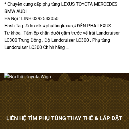
* Chuyên cung cấp phụ tùng LEXUS TOYOTA MERCEDES
BMW AUDI
Hà Nội : LINH 0393543050
Hash Tag: #doxelk,#phụtùnglexus,#ĐÈN PHA LEXUS
Từ khóa : Tấm ốp chắn dưới gầm trước vế trái Landcruiser
LC300 Trung Đông , Độ Landcruiser LC300 , Phụ tùng
Landcruiser LC300 Chính hãng …
LIÊN HỆ TÌM PHỤ TÙNG THAY THẾ & LẮP ĐẶT