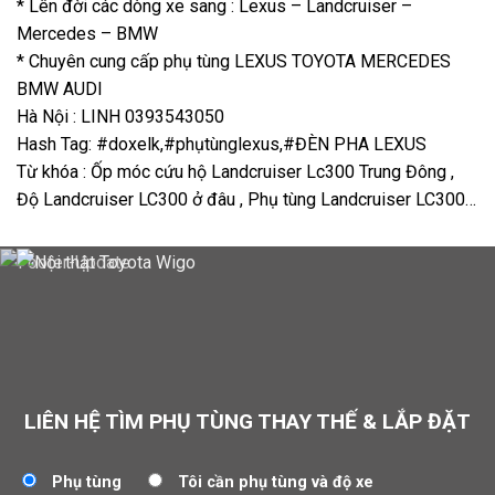
* Lên đời các dòng xe sang : Lexus – Landcruiser –
Mercedes – BMW
* Chuyên cung cấp phụ tùng LEXUS TOYOTA MERCEDES
BMW AUDI
Hà Nội : LINH 0393543050
Hash Tag: #doxelk,#phụtùnglexus,#ĐÈN PHA LEXUS
Từ khóa : Ốp móc cứu hộ Landcruiser Lc300 Trung Đông ,
Độ Landcruiser LC300 ở đâu , Phụ tùng Landcruiser LC300…
LIÊN HỆ TÌM PHỤ TÙNG THAY THẾ & LẮP ĐẶT
Phụ tùng
Tôi cần phụ tùng và độ xe