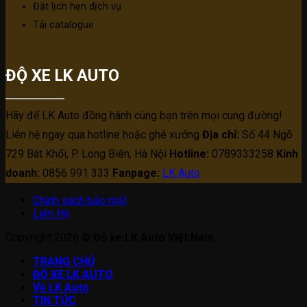
Đặt lịch hẹn dịch vụ
Tải catalogue
ĐỘ XE LK AUTO
Hãy để LK Auto đồng hành cùng bạn trên mọi cung đường!
Liên hệ ngay qua hotline hoặc ghé xưởng
Địa chỉ:
Số 44 Ngõ
729 Bát Khối, P. Long Biên, Hà Nội
Hotline:
0789333258
Kinh
doanh:
0856 991 333
Fanpage:
LK Auto
Chính sách bảo mật
Liên Hệ
Copyright 2026 ©
Độ xe LK Auto Việt Nam
TRANG CHỦ
ĐỘ XE LK AUTO
Về LK Auto
TIN TỨC