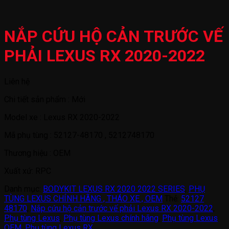
NẮP CỨU HỘ CẢN TRƯỚC VẾ
PHẢI LEXUS RX 2020-2022
Liên hệ
Chi tiết sản phẩm : Mới
Model xe : Lexus RX 2020-2022
Mã phụ tùng : 52127-48170 , 5212748170
Thương hiệu : OEM
Xuất xứ: RPC
Danh mục:
BODYKIT LEXUS RX 2020 2022 SERIES
,
PHỤ
TÙNG LEXUS CHÍNH HÃNG , THÁO XE , OEM
Thẻ:
52127
48170
,
Nắp cứu hộ cản trước vế phải Lexus RX 2020-2022
,
Phụ tùng Lexus
,
Phụ tùng Lexus chính hãng
,
Phụ tùng Lexus
OEM
,
Phụ tùng Lexus RX