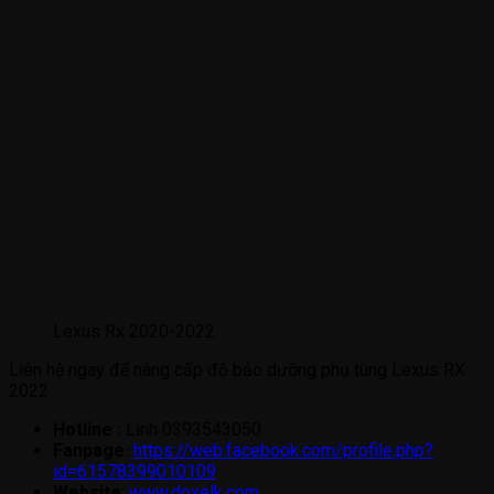
Lexus Rx 2020-2022
Liên hệ ngay để nâng cấp độ bảo dưỡng phụ tùng Lexus RX
2022
Hotline :
Linh 0393543050
Fanpage:
https://web.facebook.com/profile.php?
id=61578399010109
Website
:
www.doxelk.com