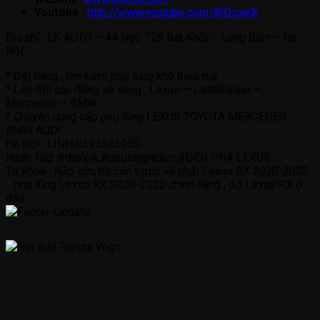
Youtobe :
http://www.youtube.com/@Doxelk
Địa chỉ : LK AUTO – 44 Ngõ 729 Bát Khối – Long Biên – Hà
Nội
* Đặt hàng , tìm kiếm phụ tùng khó theo mã
* Lên đời các dòng xe sang : Lexus – Landcruiser –
Mercedes – BMW
* Chuyên cung cấp phụ tùng LEXUS TOYOTA MERCEDES
BMW AUDI
Hà Nội : LINH 0393543050
Hash Tag: #doxelk,#phụtùnglexus,#ĐÈN PHA LEXUS
Từ khóa : Nắp cứu hộ cản trước vế phải Lexus RX 2020-2022
, phụ tùng Lexus RX 2020-2022 chính hãng , độ Lexus RX ở
đâu …