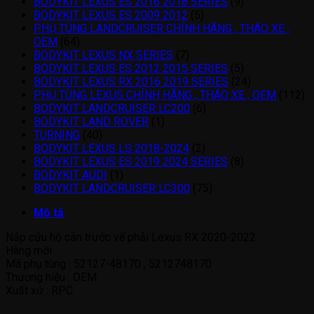
BODYKIT LEXUS ES 2016 2018 SERIES
(9)
BODYKIT LEXUS ES 2009 2012
(5)
PHỤ TÙNG LANDCRUISER CHÍNH HÃNG , THÁO XE ,
OEM
(64)
BODYKIT LEXUS NX SERIES
(7)
BODYKIT LEXUS ES 2012 2015 SERIES
(5)
BODYKIT LEXUS RX 2016 2019 SERIES
(24)
PHỤ TÙNG LEXUS CHÍNH HÃNG , THÁO XE , OEM
(112)
BODYKIT LANDCRUISER LC200
(6)
BODYKIT LAND ROVER
(1)
TURNING
(40)
BODYKIT LEXUS LS 2018-2024
(2)
BODYKIT LEXUS ES 2019 2024 SERIES
(8)
BODYKIT AUDI
(1)
BODYKIT LANDCRUISER LC300
(75)
Mô tả
Nắp cứu hộ cản trước vế phải Lexus RX 2020-2022
Hàng mới
Mã phụ tùng : 52127-48170 , 5212748170
Thương hiệu : OEM
Xuất xứ : RPC