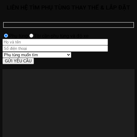
LIÊN HỆ TÌM PHỤ TÙNG THAY THẾ & LẮP ĐẶT
Phụ tùng
Tôi cần phụ tùng và độ xe