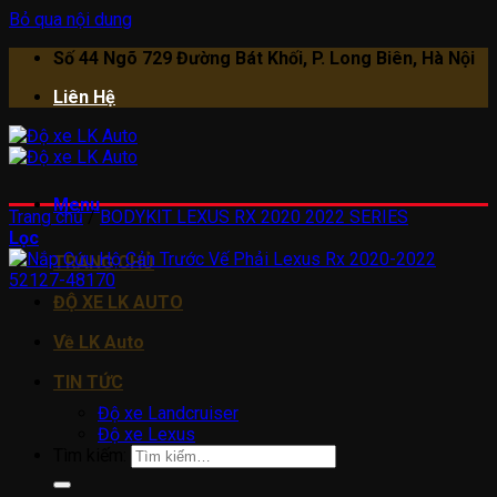
Bỏ qua nội dung
Số 44 Ngõ 729 Đường Bát Khối, P. Long Biên, Hà Nội
Liên Hệ
Menu
Trang chủ
/
BODYKIT LEXUS RX 2020 2022 SERIES
Lọc
TRANG CHỦ
ĐỘ XE LK AUTO
Về LK Auto
TIN TỨC
Độ xe Landcruiser
Độ xe Lexus
Tìm kiếm: