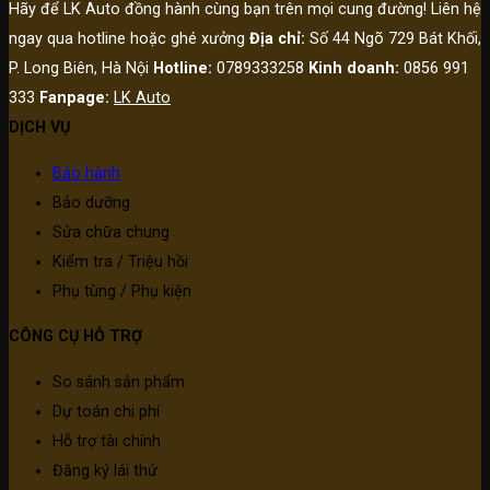
Hãy để LK Auto đồng hành cùng bạn trên mọi cung đường! Liên hệ
ngay qua hotline hoặc ghé xưởng
Địa chỉ:
Số 44 Ngõ 729 Bát Khối,
P. Long Biên, Hà Nội
Hotline:
0789333258
Kinh doanh:
0856 991
333
Fanpage:
LK Auto
DỊCH VỤ
Bảo hành
Bảo dưỡng
Sửa chữa chung
Kiểm tra / Triệu hồi
Phụ tùng / Phụ kiện
CÔNG CỤ HỖ TRỢ
So sánh sản phẩm
Dự toán chi phí
Hỗ trợ tài chính
Đăng ký lái thử