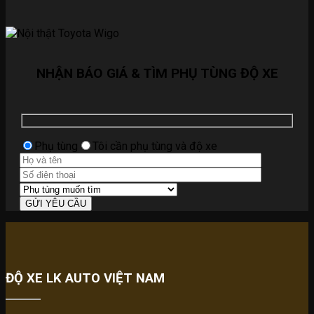
NHẬN BÁO GIÁ & TÌM PHỤ TÙNG ĐỘ XE
Phụ tùng
Tôi cần phụ tùng và độ xe
ĐỘ XE LK AUTO VIỆT NAM