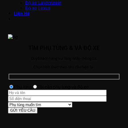
Độ xe Landcruiser
Độ xe Lexus
Liên Hệ
TÌM PHỤ TÙNG & VÀ ĐỘ XE
Quý khách hàng vui lòng nhập thông tin.
Chọn hình thức theo nhu cầu hiện tại:
Phụ tùng
Tôi cần phụ tùng và độ xe