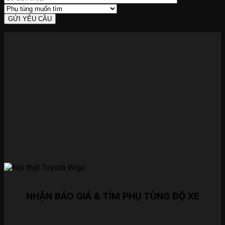
NHẬN BÁO GIÁ & TÌM PHỤ TÙNG ĐỘ XE