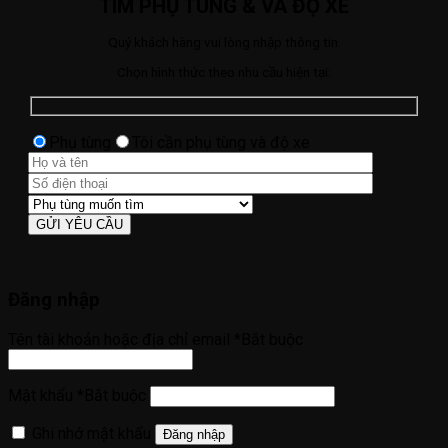
TÌM PHỤ TÙNG & VÀ ĐỘ XE
Quý khách hàng vui lòng nhập thông tin.
Chọn hình thức theo nhu cầu hiện tại:
Phụ tùng
Tôi cần phụ tùng và độ xe
Đăng nhập
Tên tài khoản hoặc địa chỉ email
*
Bắt buộc
Mật khẩu
*
Bắt buộc
Ghi nhớ mật khẩu
Đăng nhập