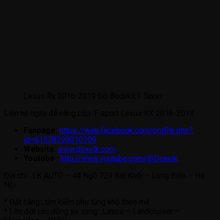
Lexus Rx 2016-2019 Độ Bodykit F Sport
Liên hệ ngay để nâng cấp F sport Lexus RX 2016-2019
Fanpage:
https://web.facebook.com/profile.php?
id=61578399010109
Website
:
www.doxelk.com
Youtobe :
http://www.youtube.com/@Doxelk
Địa chỉ : LK AUTO – 44 Ngõ 729 Bát Khối – Long Biên – Hà
Nội
* Đặt hàng , tìm kiếm phụ tùng khó theo mã
* Lên đời các dòng xe sang : Lexus – Landcruiser –