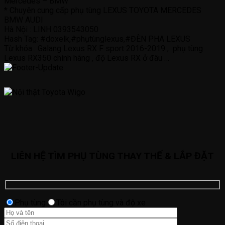
Mercedes – BMW
* Chuyên cung cấp phụ tùng LEXUS TOYOTA MERCEDES
BMW AUDI
Hà Nội : LINH 0393543050
Hash Tag: #doxelk,#phụtùnglexus,#ĐÈN PHA LEXUS
Từ khóa : Galang Lexus RX F sport 2016-2019 , phụ tùng
Lexus RX350 chính hãng , độ Lexus RX ở đâu …
LIÊN HỆ TÌM PHỤ TÙNG THAY THẾ & LẮP ĐẶT
Phụ tùng
Tôi cần phụ tùng và độ xe