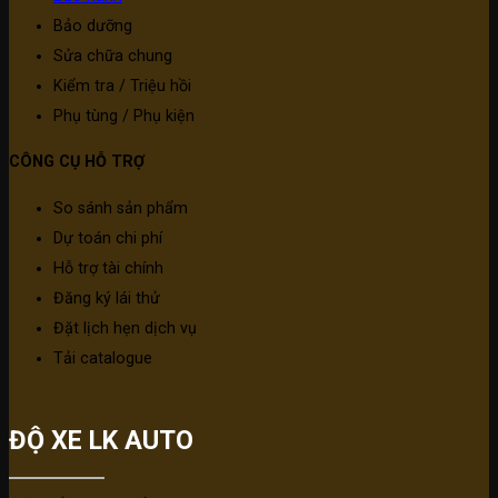
Bảo dưỡng
Sửa chữa chung
Kiểm tra / Triệu hồi
Phụ tùng / Phụ kiện
CÔNG CỤ HỖ TRỢ
So sánh sản phẩm
Dự toán chi phí
Hỗ trợ tài chính
Đăng ký lái thử
Đặt lịch hẹn dịch vụ
Tải catalogue
ĐỘ XE LK AUTO