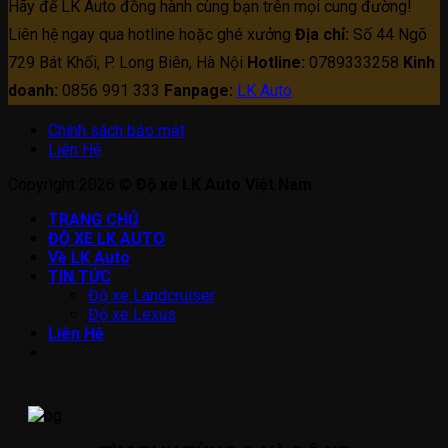
Hãy để LK Auto đồng hành cùng bạn trên mọi cung đường!
Liên hệ ngay qua hotline hoặc ghé xưởng
Địa chỉ:
Số 44 Ngõ
729 Bát Khối, P. Long Biên, Hà Nội
Hotline:
0789333258
Kinh
doanh:
0856 991 333
Fanpage:
LK Auto
Chính sách bảo mật
Liên Hệ
Copyright 2026 ©
Độ xe LK Auto Việt Nam
TRANG CHỦ
ĐỘ XE LK AUTO
Về LK Auto
TIN TỨC
Độ xe Landcruiser
Độ xe Lexus
Liên Hệ