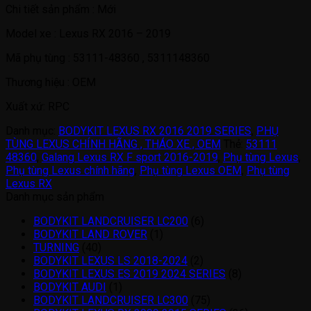
Chi tiết sản phẩm : Mới
Model xe : Lexus RX 2016 – 2019
Mã phụ tùng : 53111-48360 , 5311148360
Thương hiệu : OEM
Xuất xứ: RPC
Danh mục:
BODYKIT LEXUS RX 2016 2019 SERIES
,
PHỤ
TÙNG LEXUS CHÍNH HÃNG , THÁO XE , OEM
Thẻ:
53111
48360
,
Galang Lexus RX F sport 2016-2019
,
Phụ tùng Lexus
,
Phụ tùng Lexus chính hãng
,
Phụ tùng Lexus OEM
,
Phụ tùng
Lexus RX
Danh mục sản phẩm
BODYKIT LANDCRUISER LC200
(6)
BODYKIT LAND ROVER
(1)
TURNING
(40)
BODYKIT LEXUS LS 2018-2024
(2)
BODYKIT LEXUS ES 2019 2024 SERIES
(8)
BODYKIT AUDI
(1)
BODYKIT LANDCRUISER LC300
(75)