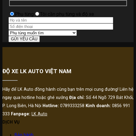
Phụ tùng
Tôi cần phụ tùng và độ xe
ĐỘ XE LK AUTO VIỆT NAM
Hãy để LK Auto đồng hành cùng bạn trên mọi cung đường! Liên hệ
ngay qua hotline hoặc ghé xưởng
Địa chỉ:
Số 44 Ngõ 729 Bát Khối,
P. Long Biên, Hà Nội
Hotline:
0789333258
Kinh doanh:
0856 991
333
Fanpage:
LK Auto
DỊCH VỤ
Bảo hành