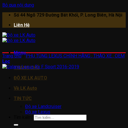
Bỏ qua nội dung
Số 44 Ngõ 729 Đường Bát Khối, P. Long Biên, Hà Nội
Liên Hệ
Menu
Trang chủ
/
PHỤ TÙNG LEXUS CHÍNH HÃNG , THÁO XE , OEM
Lọc
TRANG CHỦ
ĐỘ XE LK AUTO
Về LK Auto
TIN TỨC
Độ xe Landcruiser
Độ xe Lexus
Tìm kiếm: