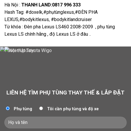
Hà Nội :
THANH LAND:0817 996 333
Hash Tag: #doxelk,#phụtùnglexus,#ĐÈN PHA
LEXUS,#bodykitlexus, #bodykitlandcruiser
Từ khóa : Đèn pha Lexus LS460 2008-2009
, phụ tùng
Lexus LS chính hãng , độ Lexus LS ở đâu ..
LIÊN HỆ TÌM PHỤ TÙNG THAY THẾ & LẮP ĐẶT
Phụ tùng
Tôi cần phụ tùng và độ xe