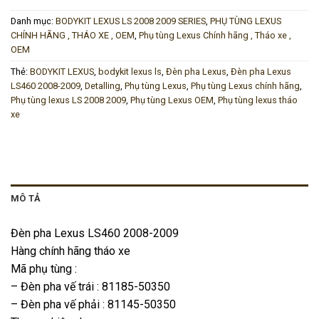
Danh mục:
BODYKIT LEXUS LS 2008 2009 SERIES
,
PHỤ TÙNG LEXUS
CHÍNH HÃNG , THÁO XE , OEM
,
Phụ tùng Lexus Chính hãng , Tháo xe ,
OEM
Thẻ:
BODYKIT LEXUS
,
bodykit lexus ls
,
Đèn pha Lexus
,
Đèn pha Lexus
LS460 2008-2009
,
Detalling
,
Phụ tùng Lexus
,
Phụ tùng Lexus chính hãng
,
Phụ tùng lexus LS 2008 2009
,
Phụ tùng Lexus OEM
,
Phụ tùng lexus tháo
xe
MÔ TẢ
Đèn pha Lexus LS460 2008-2009
Hàng chính hãng tháo xe
Mã phụ tùng :
– Đèn pha vế trái : 81185-50350
– Đèn pha vế phải : 81145-50350