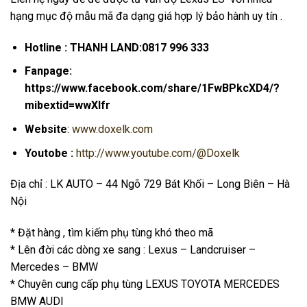
hạng mục độ mẫu mã đa dạng giá hợp lý bảo hành uy tín .
Hotline :
THANH LAND:0817 996 333
Fanpage:
https://www.facebook.com/share/1FwBPkcXD4/?
mibextid=wwXIfr
Website
:
www.doxelk.com
Youtobe :
http://www.youtube.com/@Doxelk
Địa chỉ : LK AUTO – 44 Ngõ 729 Bát Khối – Long Biên – Hà
Nội
* Đặt hàng , tìm kiếm phụ tùng khó theo mã
* Lên đời các dòng xe sang : Lexus – Landcruiser –
Mercedes – BMW
* Chuyên cung cấp phụ tùng LEXUS TOYOTA MERCEDES
BMW AUDI