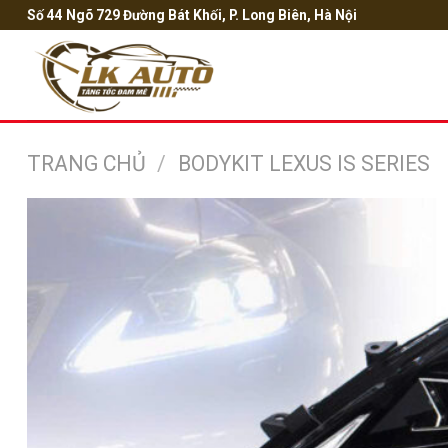
Bỏ
Số 44 Ngõ 729 Đường Bát Khối, P. Long Biên, Hà Nội
qua
nội
dung
TRANG CHỦ
/
BODYKIT LEXUS IS SERIES