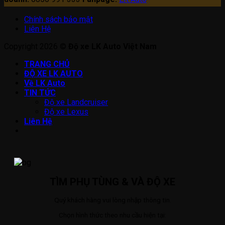
Chính sách bảo mật
Liên Hệ
Copyright 2026 ©
Độ xe LK Auto Việt Nam
TRANG CHỦ
ĐỘ XE LK AUTO
Về LK Auto
TIN TỨC
Độ xe Landcruiser
Độ xe Lexus
Liên Hệ
TÌM PHỤ TÙNG & VÀ ĐỘ XE
Quý khách hàng vui lòng nhập thông tin.
Chọn hình thức theo nhu cầu hiện tại: