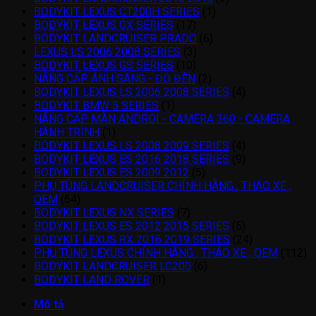
BODYKIT LEXUS CT200H SERIES
(1)
BODYKIT LEXUS GX SERIES
(17)
BODYKIT LANDCRUISER PRADO
(6)
LEXUS LS 2006 2008 SERIES
(3)
BODYKIT LEXUS GS SERIES
(10)
NÂNG CẤP ÁNH SÁNG - ĐỘ ĐÈN
(2)
BODYKIT LEXUS LS 2006 2008 SERIES
(4)
BODYKIT BMW 5 SERIES
(1)
NÂNG CẤP MÀN ANDROI - CAMERA 360 - CAMERA
HÀNH TRÌNH
(1)
BODYKIT LEXUS LS 2008 2009 SERIES
(4)
BODYKIT LEXUS ES 2016 2018 SERIES
(9)
BODYKIT LEXUS ES 2009 2012
(5)
PHỤ TÙNG LANDCRUISER CHÍNH HÃNG , THÁO XE ,
OEM
(64)
BODYKIT LEXUS NX SERIES
(7)
BODYKIT LEXUS ES 2012 2015 SERIES
(5)
BODYKIT LEXUS RX 2016 2019 SERIES
(24)
PHỤ TÙNG LEXUS CHÍNH HÃNG , THÁO XE , OEM
(112)
BODYKIT LANDCRUISER LC200
(6)
BODYKIT LAND ROVER
(1)
Mô tả