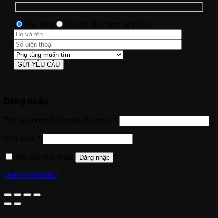
Phụ tùng
Tôi cần phụ tùng và độ xe
Đăng nhập
Bắt
Tên tài khoản hoặc địa chỉ email
*
buộc
Bắt
Mật khẩu
*
buộc
Ghi nhớ mật khẩu
Đăng nhập
Quên mật khẩu?