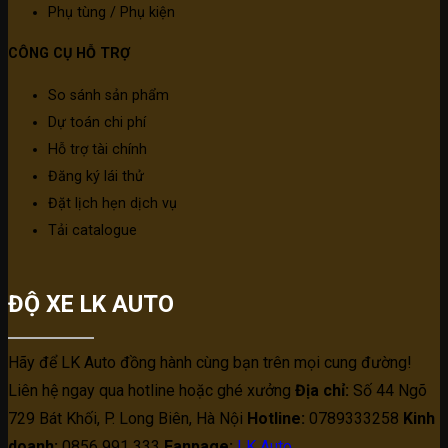
Phụ tùng / Phụ kiện
CÔNG CỤ HỖ TRỢ
So sánh sản phẩm
Dự toán chi phí
Hỗ trợ tài chính
Đăng ký lái thử
Đặt lịch hẹn dịch vụ
Tải catalogue
ĐỘ XE LK AUTO
Hãy để LK Auto đồng hành cùng bạn trên mọi cung đường!
Liên hệ ngay qua hotline hoặc ghé xưởng
Địa chỉ:
Số 44 Ngõ
729 Bát Khối, P. Long Biên, Hà Nội
Hotline:
0789333258
Kinh
doanh:
0856 991 333
Fanpage:
LK Auto