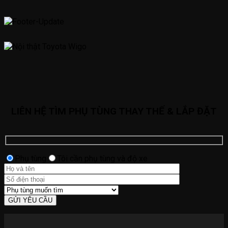
LIÊN HỆ TÌM PHỤ TÙNG THAY THẾ & LẮP ĐẶT
Phụ tùng
Tôi cần phụ tùng và độ xe