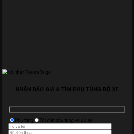
NHẬN BÁO GIÁ & TÌM PHỤ TÙNG ĐỘ XE
Phụ tùng
Tôi cần phụ tùng và độ xe