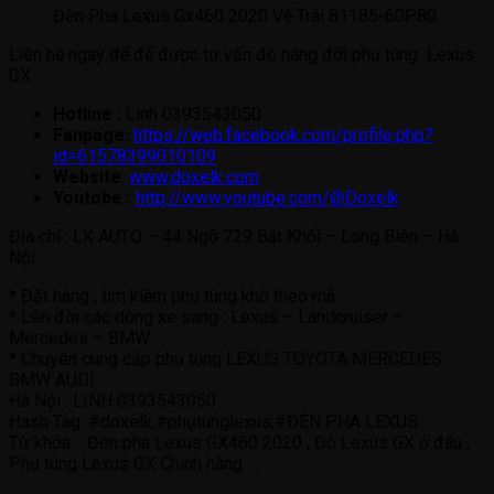
Đèn Pha Lexus Gx460 2020 Vế Trái 81185-60P80
Liên hệ ngay để để được tư vấn độ nâng đời phụ tùng Lexus
GX
Hotline :
Linh 0393543050
Fanpage:
https://web.facebook.com/profile.php?
id=61578399010109
Website
:
www.doxelk.com
Youtobe :
http://www.youtube.com/@Doxelk
Địa chỉ : LK AUTO – 44 Ngõ 729 Bát Khối – Long Biên – Hà
Nội
* Đặt hàng , tìm kiếm phụ tùng khó theo mã
* Lên đời các dòng xe sang : Lexus – Landcruiser –
Mercedes – BMW
* Chuyên cung cấp phụ tùng LEXUS TOYOTA MERCEDES
BMW AUDI
Hà Nội : LINH 0393543050
Hash Tag: #doxelk,#phụtùnglexus,#ĐÈN PHA LEXUS
Từ khóa : Đèn pha Lexus GX460 2020 , Độ Lexus GX ở đâu ,
Phụ tùng Lexus GX Chính hãng …