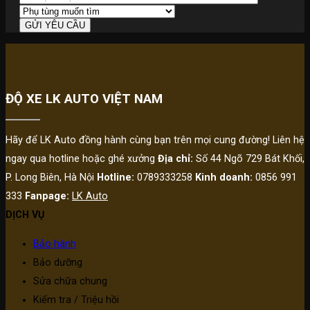
ĐỘ XE LK AUTO VIỆT NAM
Hãy để LK Auto đồng hành cùng bạn trên mọi cung đường! Liên hệ
ngay qua hotline hoặc ghé xưởng
Địa chỉ:
Số 44 Ngõ 729 Bát Khối,
P. Long Biên, Hà Nội
Hotline:
0789333258
Kinh doanh:
0856 991
333
Fanpage:
LK Auto
DỊCH VỤ
Bảo hành
Bảo dưỡng
Sửa chữa chung
Kiểm tra / Triệu hồi