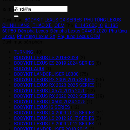
Tìm
Xuất xứ: China
kiếm:
Danh mục:
BODYKIT LEXUS GX SERIES
,
PHỤ TÙNG LEXUS
CHÍNH HÃNG , THÁO XE , OEM
Thẻ:
81145 60Q10
,
81185
60P80
,
Đèn pha Lexus
,
Đèn pha Lexus GX460 2020
,
Phụ tùng
Lexus
,
Phụ tùng Lexus GX
,
Phụ tùng Lexus OEM
Danh mục sản phẩm
TURNING
(40)
BODYKIT LEXUS LS 2018-2024
(2)
BODYKIT LEXUS ES 2019 2024 SERIES
(8)
BODYKIT AUDI
(1)
BODYKIT LANDCRUISER LC300
(75)
BODYKIT LEXUS RX 2009 2015 SERIES
(26)
BODYKIT LEXUS RX 2023 2025 SERIES
(1)
BODYKIT LEXUS LX570 2016 2020
(22)
BODYKIT LEXUS RX 2020 2022 SERIES
(19)
BODYKIT LEXUS LX600 2024 2025
(1)
BODYKIT LEXUS IS SERIES
(12)
BODYKIT LEXUS LX 2009 2015 SERIES
(21)
BODYKIT LEXUS LS 2012 2017 SERIES
(5)
BODYKIT LEXUS LS 2009 2012 SERIES
(7)
BODYKIT LANDCRUISER 2010 2015
(3)