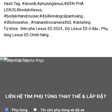
Hash Tag: #doxelk,#phụtùnglexus,#ĐÈN PHA
LEXUS,#bodykitlexus,
#bodykitlandcruiser,#độđènnângcấpánhsáng ,
#đồchơixehơi , #mànandroicamera360, #detailing
Từ khóa : Đèn pha Lexus ES 2024
, Độ Lexus ES ở đâu , Phụ
tùng Lexus ES Chính hãng …
LIÊN HỆ TÌM PHỤ TÙNG THAY THẾ & LẮP ĐẶT
Phụ tùng
Tôi cần phụ tùng và độ xe