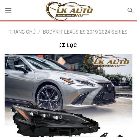
Bỏ
qua
nội
dung
TRANG CHỦ
/
BODYKIT LEXUS ES 2019 2024 SERIES
LỌC