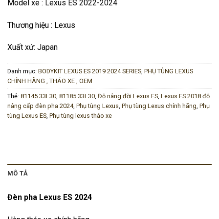
Model xe : Lexus ES 2022-2024
Thương hiệu : Lexus
Xuất xứ: Japan
Danh mục:
BODYKIT LEXUS ES 2019 2024 SERIES
,
PHỤ TÙNG LEXUS
CHÍNH HÃNG , THÁO XE , OEM
Thẻ:
81145 33L30
,
81185 33L30
,
Độ nâng đời Lexus ES
,
Lexus ES 2018 độ
nâng cấp đèn pha 2024
,
Phụ tùng Lexus
,
Phụ tùng Lexus chính hãng
,
Phụ
tùng Lexus ES
,
Phụ tùng lexus tháo xe
MÔ TẢ
Đèn pha Lexus ES 2024