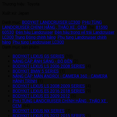
Thương hiệu : Toyota
Xuất xứ: Japan
Danh mục:
BODYKIT LANDCRUISER LC300
,
PHỤ TÙNG
LANDCRUISER CHÍNH HÃNG , THÁO XE , OEM
Thẻ:
81590
60530
,
Đèn hậu Landcruiser
,
Đèn hậu trong vế trái Landcruiser
LC300 Trung Đông chính hãng
,
Phụ tùng Landcruiser chính
hãng
,
Phụ tùng Landcruiser LC300
Danh mục sản phẩm
BODYKIT LEXUS GS SERIES
(10)
NÂNG CẤP ÁNH SÁNG - ĐỘ ĐÈN
(2)
BODYKIT LEXUS LS 2006 2008 SERIES
(4)
BODYKIT BMW 5 SERIES
(1)
NÂNG CẤP MÀN ANDROI - CAMERA 360 - CAMERA
HÀNH TRÌNH
(1)
BODYKIT LEXUS LS 2008 2009 SERIES
(4)
BODYKIT LEXUS ES 2016 2018 SERIES
(9)
BODYKIT LEXUS ES 2009 2012
(5)
PHỤ TÙNG LANDCRUISER CHÍNH HÃNG , THÁO XE ,
OEM
(64)
BODYKIT LEXUS NX SERIES
(7)
BODYKIT LEXUS ES 2012 2015 SERIES
(5)