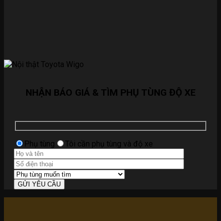
NHẬN BÁO GIÁ & TÌM PHỤ TÙNG ĐỘ XE
Phụ tùng
Tôi cần phụ tùng và độ xe