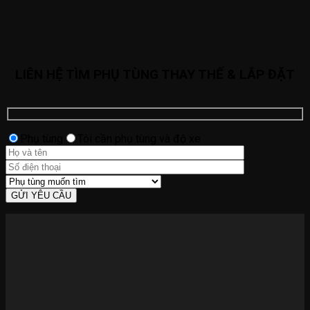
LIÊN HỆ TÌM PHỤ TÙNG THAY THẾ & LẮP ĐẶT
Phụ tùng
Tôi cần phụ tùng và độ xe