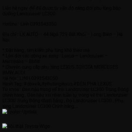
Liên hệ ngay để để được tư vấn độ nâng đời phụ tùng bảo
dưỡng Landcruiser LC300
Hotline : Linh 0393543050
Địa chỉ : LK AUTO – 44 Ngõ 729 Bát Khối – Long Biên – Hà
Nội
* Đặt hàng , tìm kiếm phụ tùng khó theo mã
* Lên đời các dòng xe sang : Lexus – Landcruiser –
Mercedes – BMW
* Chuyên cung cấp phụ tùng LEXUS TOYOTA MERCEDES
BMW AUDI
Hà Nội : LINH 0393543050
Hash Tag: #doxelk,#phụtùnglexus,#ĐÈN PHA LEXUS
Từ khóa : Đèn hậu trong vế trái Landcruiser LC300 Trung Đông
chính hãng , Đèn hậu xin nhan tuần tự trong vế trái Landcruiser
LC300 Trung Đông chính hãng , Độ Landcruiser LC300 , Phụ
tùng Landcruiser LC300 Chính hãng …