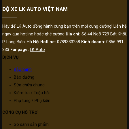
ĐỘ XE LK AUTO VIỆT NAM
Hãy để LK Auto đồng hành cùng bạn trên mọi cung đường! Liên hệ
ngay qua hotline hoặc ghé xưởng
Địa chỉ:
Số 44 Ngõ 729 Bát Khối,
P. Long Biên, Hà Nội
Hotline:
0789333258
Kinh doanh:
0856 991
333
Fanpage:
LK Auto
DỊCH VỤ
Bảo hành
Bảo dưỡng
Sửa chữa chung
Kiểm tra / Triệu hồi
Phụ tùng / Phụ kiện
CÔNG CỤ HỖ TRỢ
So sánh sản phẩm