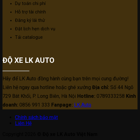
Dự toán chi phí
Hỗ trợ tài chính
Đăng ký lái thử
Đặt lịch hẹn dịch vụ
Tải catalogue
ĐỘ XE LK AUTO
Hãy để LK Auto đồng hành cùng bạn trên mọi cung đường!
Liên hệ ngay qua hotline hoặc ghé xưởng
Địa chỉ:
Số 44 Ngõ
729 Bát Khối, P. Long Biên, Hà Nội
Hotline:
0789333258
Kinh
doanh:
0856 991 333
Fanpage:
LK Auto
Chính sách bảo mật
Liên Hệ
Copyright 2026 ©
Độ xe LK Auto Việt Nam