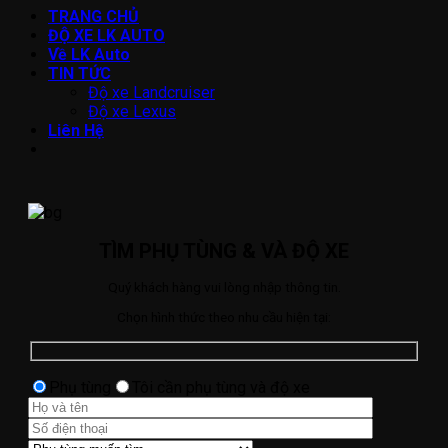
TRANG CHỦ
ĐỘ XE LK AUTO
Về LK Auto
TIN TỨC
Độ xe Landcruiser
Độ xe Lexus
Liên Hệ
TÌM PHỤ TÙNG & VÀ ĐỘ XE
Quý khách hàng vui lòng nhập thông tin.
Chọn hình thức theo nhu cầu hiện tại:
Phụ tùng
Tôi cần phụ tùng và độ xe