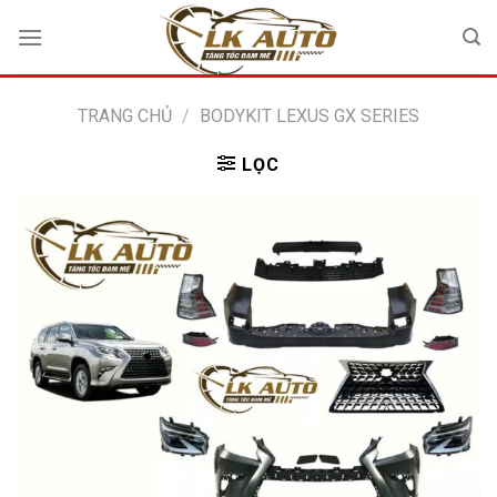
Bỏ
qua
nội
dung
TRANG CHỦ
/
BODYKIT LEXUS GX SERIES
LỌC