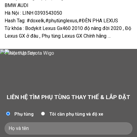
BMW AUDI
Hà Nội : LINH 0393543050
Hash Tag: #doxelk,#phụtùnglexus,#ĐÈN PHA LEXUS
Từ khóa : Bodykit Lexus Gx460 2010 độ nâng đời 2020 , Độ
Lexus GX ở đâu , Phụ tùng Lexus GX Chính hãng …
LIÊN HỆ TÌM PHỤ TÙNG THAY THẾ & LẮP ĐẶT
Phụ tùng
Tôi cần phụ tùng và độ xe