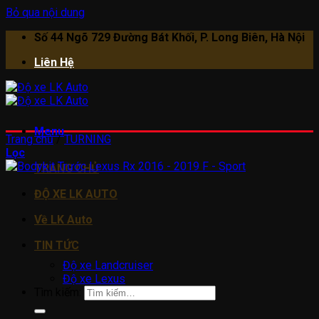
Bỏ qua nội dung
Số 44 Ngõ 729 Đường Bát Khối, P. Long Biên, Hà Nội
Liên Hệ
Menu
Trang chủ
/
TURNING
Lọc
TRANG CHỦ
ĐỘ XE LK AUTO
Về LK Auto
TIN TỨC
Độ xe Landcruiser
Độ xe Lexus
Tìm kiếm: