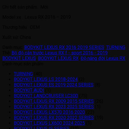
Chi tiết sản phẩm : Mới
Model xe : Lexus RX 2016 – 2019
Thương hiệu : OEM
Xuất xứ: China
Danh mục:
BODYKIT LEXUS RX 2016 2019 SERIES
,
TURNING
Thẻ:
Bộ độ cản trước Lexus RX f - sport 2016 - 2019
,
BODYKIT LEXUS
,
BODYKIT LEXUS RX
,
Độ nâng đời Lexus RX
Danh mục sản phẩm
TURNING
(40)
BODYKIT LEXUS LS 2018-2024
(2)
BODYKIT LEXUS ES 2019 2024 SERIES
(8)
BODYKIT AUDI
(1)
BODYKIT LANDCRUISER LC300
(75)
BODYKIT LEXUS RX 2009 2015 SERIES
(26)
BODYKIT LEXUS RX 2023 2025 SERIES
(1)
BODYKIT LEXUS LX570 2016 2020
(22)
BODYKIT LEXUS RX 2020 2022 SERIES
(19)
BODYKIT LEXUS LX600 2024 2025
(1)
BODYKIT LEXUS IS SERIES
(12)