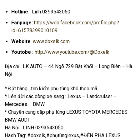
Hotline :
Linh 0393543050
Fanpage:
https://web.facebook.com/profile.php?
id=61578399010109
Website
:
www.doxelk.com
Youtobe :
http://www.youtube.com/@Doxelk
Địa chỉ : LK AUTO – 44 Ngõ 729 Bát Khối – Long Biên – Hà
Nội
* Đặt hàng , tìm kiếm phụ tùng khó theo mã
* Lên đời các dòng xe sang : Lexus – Landcruiser –
Mercedes – BMW
* Chuyên cung cấp phụ tùng LEXUS TOYOTA MERCEDES
BMW AUDI
Hà Nội : LINH 0393543050
Hash Tag: #doxelk,#phụtùnglexus,#ĐÈN PHA LEXUS